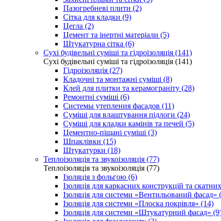
Пазогребневі плити (2)
Сітка для кладки (9)
Цегла (2)
Цемент та інертні матеріали (5)
Штукатурна сітка (6)
Сухі будівельні суміші та гідроізоляція (141)
Сухі будівельні суміші та гідроізоляція (141)
Гідроізоляція (27)
Кладочні та монтажні суміші (8)
Клей для плитки та керамограніту (28)
Ремонтні суміші (6)
Системы утепления фасадов (11)
Суміші для влаштування підлоги (24)
Суміші для кладки камінів та печей (5)
Цементно-піщані суміші (3)
Шпаклівки (15)
Штукатурки (18)
Теплоізоляція та звукоізоляція (77)
Теплоізоляція та звукоізоляція (77)
Ізоляція з фольгою (6)
Ізоляція для каркасних конструкцій та скатних
Ізоляція для системи «Вентильований фасад» (
Ізоляція для системи «Плоска покрівля» (14)
Ізоляція для системи «Штукатурний фасад» (9