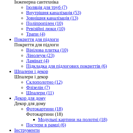
Інженерна сантехніка
Ізоляція для труб (7)
Внутрішня каналізація (53)
Зовнішня каналізація (13)
Поліпропілен (10)
Ревізійні люки (10)
Трапи (4)
Покриття для підлоги
Покриття для підлоги
Вінілова плитка (10)
Лінолеум (23)
Ламінат (4)
Підкладка для підлогових покриттів (6)
Шпалери і декор
Шпалери і декор
Склополотно (12)
Флізелін (7)
Шпалери (11)
Декор для дому
Декор для дому
Фотокартини (18)
Фотокартини (18)
Модульні картини на полотні (18)
Постери в рамці (6)
Інструменти