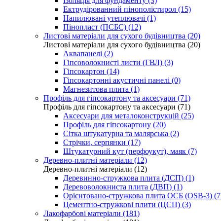
Ізоляція для фундаменту (3)
Ектрудірованний пінополістирол (15)
Напилювані утеплювачі (1)
Пінопласт (ПСБС) (12)
Листові матеріали для сухого будівництва (20)
Листові матеріали для сухого будівництва (20)
Аквапанелі (2)
Гіпсоволокнисті листи (ГВЛ) (3)
Гіпсокартон (14)
Гіпсокартонні акустичні панелі (0)
Магнезитова плита (1)
Профіль для гіпсокартону та аксесуари (71)
Профіль для гіпсокартону та аксесуари (71)
Аксесуари для металоконструкцій (25)
Профіль для гіпсокартону (20)
Сітка штукатурна та малярська (2)
Стрічки, серпянки (17)
Штукатурний кут (перфоукут), маяк (7)
Деревно-плитні матеріали (12)
Деревно-плитні матеріали (12)
Деревинно-стружкова плита (ДСП) (1)
Деревоволокниста плита (ДВП) (1)
Орієнтовано-стружкова плита ОСБ (OSB-3) (7
Цементно-стружкові плити (ЦСП) (3)
Лакофарбові матеріали (181)