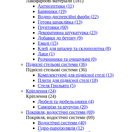
Лакофарбові матеріали (181)
Антисептики (11)
Барвники (19)
Водно-дисперсійні фарби (22)
Готова шпаклівка (13)
Грунтовки (60)
Декоративна штукатурка (23)
Добавки до бетону (9)
Емалі (15)
Клей для шпалер та склополотна (8)
Лаки (1)
Розчинники та очищувачі (0)
Підвісні стельові системи (36)
Підвісні стельові системи (36)
Комплектуючі для підвісної стелі (13)
Плити для підвісної стелі (18)
Стеля Грильято (5)
Кріплення (24)
Кріплення (24)
Дюбелі та дюбель-цвяхи (4)
Саморізи та шурупи (20)
Покрівля, водостічні системи (69)
Покрівля, водостічні системи (69)
Водостічні системи (40)
Гідро-пароізоляція (12)