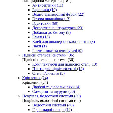
Лакофарбові матеріали (181)
Антисептики (11)
Барвники (19)
Водно-дисперсійні фарби (22)
Готова шпаклівка (13)
Грунтовки (60)
Декоративна штукатурка (23)
Добавки до бетону (9)
Емалі (15)
Клей для шпалер та склополотна (8)
Лаки (1)
Розчинники та очищувачі (0)
Підвісні стельові системи (36)
Підвісні стельові системи (36)
Комплектуючі для підвісної стелі (13)
Плити для підвісної стелі (18)
Стеля Грильято (5)
Кріплення (24)
Кріплення (24)
Дюбелі та дюбель-цвяхи (4)
Саморізи та шурупи (20)
Покрівля, водостічні системи (69)
Покрівля, водостічні системи (69)
Водостічні системи (40)
Гідро-пароізоляція (12)