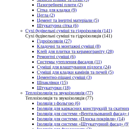
Пазогребневі плити (2)
Сітка для кладки (9)
Цегла (2)
Цемент та інертні матеріали (5)
Штукатурна сітка (6)
Сухі будівельні суміші та гідроізоляція (141)
Сухі будівельні суміші та гідроізоляція (141)
Гідроізоляція (27)
Кладочні та монтажні суміші (8)
Клей для плитки та керамограніту (28)
Ремонтні суміші (6)
Системы утепления фасадов (11)
Суміші для влаштування підлоги (24)
Суміші для кладки камінів та печей (5)
Цементно-піщані суміші (3)
Шпаклівки (15)
Штукатурки (18)
Теплоізоляція та звукоізоляція (77)
Теплоізоляція та звукоізоляція (77)
Ізоляція з фольгою (6)
Ізоляція для каркасних конструкцій та скатних
Ізоляція для системи «Вентильований фасад» (
Ізоляція для системи «Плоска покрівля» (14)
Ізоляція для системи «Штукатурний фасад» (9