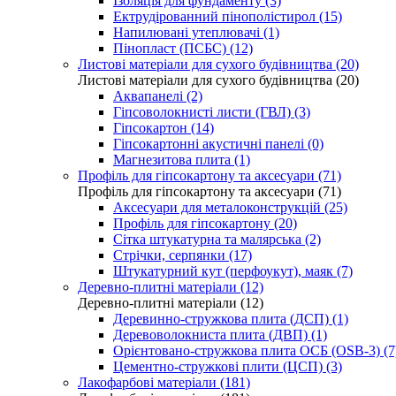
Ізоляція для фундаменту (3)
Ектрудірованний пінополістирол (15)
Напилювані утеплювачі (1)
Пінопласт (ПСБС) (12)
Листові матеріали для сухого будівництва (20)
Листові матеріали для сухого будівництва (20)
Аквапанелі (2)
Гіпсоволокнисті листи (ГВЛ) (3)
Гіпсокартон (14)
Гіпсокартонні акустичні панелі (0)
Магнезитова плита (1)
Профіль для гіпсокартону та аксесуари (71)
Профіль для гіпсокартону та аксесуари (71)
Аксесуари для металоконструкцій (25)
Профіль для гіпсокартону (20)
Сітка штукатурна та малярська (2)
Стрічки, серпянки (17)
Штукатурний кут (перфоукут), маяк (7)
Деревно-плитні матеріали (12)
Деревно-плитні матеріали (12)
Деревинно-стружкова плита (ДСП) (1)
Деревоволокниста плита (ДВП) (1)
Орієнтовано-стружкова плита ОСБ (OSB-3) (7
Цементно-стружкові плити (ЦСП) (3)
Лакофарбові матеріали (181)