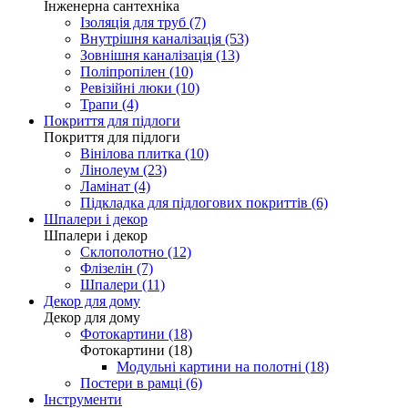
Інженерна сантехніка
Ізоляція для труб (7)
Внутрішня каналізація (53)
Зовнішня каналізація (13)
Поліпропілен (10)
Ревізійні люки (10)
Трапи (4)
Покриття для підлоги
Покриття для підлоги
Вінілова плитка (10)
Лінолеум (23)
Ламінат (4)
Підкладка для підлогових покриттів (6)
Шпалери і декор
Шпалери і декор
Склополотно (12)
Флізелін (7)
Шпалери (11)
Декор для дому
Декор для дому
Фотокартини (18)
Фотокартини (18)
Модульні картини на полотні (18)
Постери в рамці (6)
Інструменти