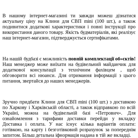
В нашому інтернет-магазині ти завжди можеш дізнатися
актуальну ціну на Клини для СВП mini (100 шт.), а також
подивитися додаткові характеристики і повні інструкції про
використання даного товару. Якість будматеріалів, які реалізує
наш інтернет-магазин, підтверджується сертифікатами.
На нашій будбазі є можливість
повній комплектації об»єктів!
Наш менеджер може виїхати на будівельний майданчик для
додаткової консультації з технічним фахівцем , щоб
обговорити всі нюанси. Для отримання інформації з цього
питання, звертайся до наших менеджерів.
Зручно придбати Клини для СВП mini (100 шт.) з доставкою
по Харкову і Харківській області, а також відправкою по всій
Україні, можна на будівельній базі «Петрович». Для
ознайомлення з тарифами доставки перейди у вкладку
Доставка і оплата. У нас існує кілька варіантів оплати:
готівкою, на карту і безготівковий розрахунок за попереднім
запитом. Більш детальна іфнормація надана в тій же вкладці.