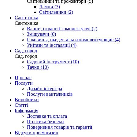
Світильники та прожектори (5)
Лампи (3)
Світильники (2)
Сантехніка
Сантехніка
Ванни, екрани і комплектуючі (2)
Змішувачи (0)
Раковины, пьедесталы и комплектующие (4)
Унітази та інсталяції (4)
Сад, город
Сад, город
Садовий інструмент (10)
Тачки (10)
Про нас
Послуги
Дизайн інтер'єра
Послуги вантажників
Виробники
Статті
Інформація
Доставка та оплата
Політика безпеки
Повернення товарів та гарантії
Відгуки про магазин