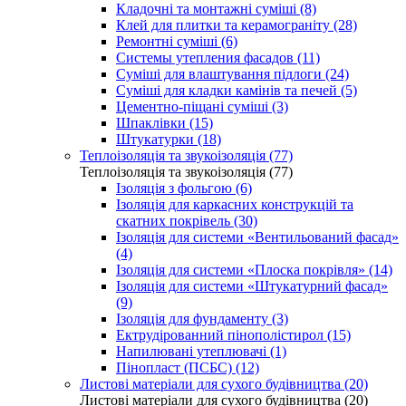
Кладочні та монтажні суміші (8)
Клей для плитки та керамограніту (28)
Ремонтні суміші (6)
Системы утепления фасадов (11)
Суміші для влаштування підлоги (24)
Суміші для кладки камінів та печей (5)
Цементно-піщані суміші (3)
Шпаклівки (15)
Штукатурки (18)
Теплоізоляція та звукоізоляція (77)
Теплоізоляція та звукоізоляція (77)
Ізоляція з фольгою (6)
Ізоляція для каркасних конструкцій та
скатних покрівель (30)
Ізоляція для системи «Вентильований фасад»
(4)
Ізоляція для системи «Плоска покрівля» (14)
Ізоляція для системи «Штукатурний фасад»
(9)
Ізоляція для фундаменту (3)
Ектрудірованний пінополістирол (15)
Напилювані утеплювачі (1)
Пінопласт (ПСБС) (12)
Листові матеріали для сухого будівництва (20)
Листові матеріали для сухого будівництва (20)