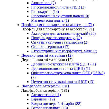
Аквапанелі (2)
Гіпсоволокнисті листи (ГВЛ) (3)
Гіпсокартон (14)
Гіпсокартонні акустичні панелі (0)
Магнезитова плита (1)
Профіль для гіпсокартону та аксесуари (71)
Профіль для гіпсокартону та аксесуари (71)
Аксесуари для металоконструкцій (25)
Профіль для гіпсокартону (20)
Сітка штукатурна та малярська (2)
Стрічки, серпянки (17)
Штукатурний кут (перфоукут), маяк (7)
Деревно-плитні матеріали (12)
Деревно-плитні матеріали (12)
Деревинно-стружкова плита (ДСП) (1)
Деревоволокниста плита (ДВП) (1)
Орієнтовано-стружкова плита ОСБ (OSB-3)
(7)
Цементно-стружкові плити (ЦСП) (3)
Лакофарбові матеріали (181)
Лакофарбові матеріали (181)
Антисептики (11)
Барвники (19)
Водно-дисперсійні фарби (22)
Готова шпаклівка (13)