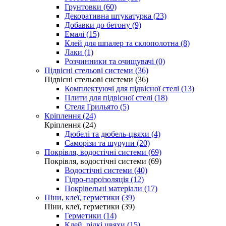
Грунтовки (60)
Декоративна штукатурка (23)
Добавки до бетону (9)
Емалі (15)
Клей для шпалер та склополотна (8)
Лаки (1)
Розчинники та очищувачі (0)
Підвісні стельові системи (36)
Підвісні стельові системи (36)
Комплектуючі для підвісної стелі (13)
Плити для підвісної стелі (18)
Стеля Грильято (5)
Кріплення (24)
Кріплення (24)
Дюбелі та дюбель-цвяхи (4)
Саморізи та шурупи (20)
Покрівля, водостічні системи (69)
Покрівля, водостічні системи (69)
Водостічні системи (40)
Гідро-пароізоляція (12)
Покрівельні матеріали (17)
Піни, клеї, герметики (39)
Піни, клеї, герметики (39)
Герметики (14)
Клей, рідкі цвяхи (15)