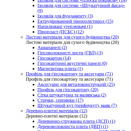
Ізоляція для системи «Плоска покрівля» (14)
Ізоляція для системи «Штукатурний фасад»
(9)
Ізоляція для фундаменту (3)
Ектрудірованний пінополістирол (15)
Напилювані утеплювачі (1)
Пінопласт (ПСБС) (12)
Листові матеріали для сухого будівництва (20)
Листові матеріали для сухого будівництва (20)
Аквапанелі (2)
Гіпсоволокнисті листи (ГВЛ) (3)
Гіпсокартон (14)
Гіпсокартонні акустичні панелі (0)
Магнезитова плита (1)
Профіль для гіпсокартону та аксесуари (71)
Профіль для гіпсокартону та аксесуари (71)
Аксесуари для металоконструкцій (25)
Профіль для гіпсокартону (20)
Сітка штукатурна та малярська (2)
Стрічки, серпянки (17)
Штукатурний кут (перфоукут), маяк (7)
Деревно-плитні матеріали (12)
Деревно-плитні матеріали (12)
Деревинно-стружкова плита (ДСП) (1)
Деревоволокниста плита (ДВП) (1)