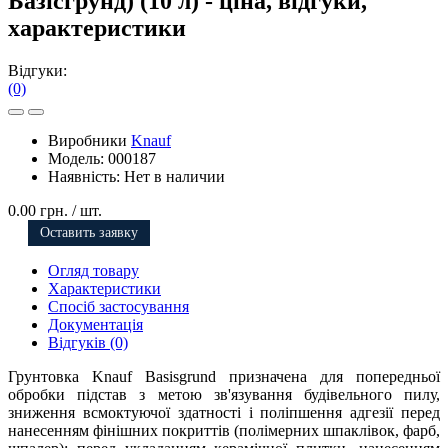
Базісгрунд) (10 л) - ціна, відгуки,
характеристики
Відгуки:
(0)
Виробники
Knauf
Модель:
000187
Наявність:
Нет в наличии
0.00 грн.
/ шт.
Оставить заявку
Огляд товару
Характеристики
Спосіб застосування
Документація
Відгуків (0)
Грунтовка Knauf Basisgrund призначена для попередньої
обробки підстав з метою зв'язування будівельного пилу,
зниження всмоктуючої здатності і поліпшення адгезії перед
нанесенням фінішних покриттів (полімерних шпаклівок, фарб,