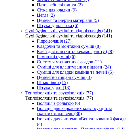
Пазогребневі плити (2)
Сітка для кладки (9)
Цегла (2)
Цемент та інертні матеріали (5)
Штукатурна сітка (6)
Сухі будівельні суміші та гідроізоляція (141)
Сухі будівельні суміші та гідроізоляція (141)
Гідроізоляція (27)
Кладочні та монтажні суміші (8)
Клей для плитки та керамограніту (28)
Ремонтні суміші (6)
Системы утепления фасадов (11)
Суміші для влаштування підлоги (24)
Суміші для кладки камінів та печей (5)
Цементно-піщані суміші (3)
Шпаклівки (15)
Штукатурки (18)
Теплоізоляція та звукоізоляція (77)
Теплоізоляція та звукоізоляція (77)
Ізоляція з фольгою (6)
Ізоляція для каркасних конструкцій та
скатних покрівель (30)
Ізоляція для системи «Вентильований фасад»
(4)