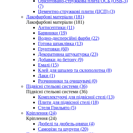
Орієнтовано-стружкова плита ОСБ (OSB-3)
(7)
Цементно-стружкові плити (ЦСП) (3)
Лакофарбові матеріали (181)
Лакофарбові матеріали (181)
Антисептики (11)
Барвники (19)
Водно-дисперсійні фарби (22)
Готова шпаклівка (13)
Грунтовки (60)
Декоративна штукатурка (23)
Добавки до бетону (9)
Емалі (15)
Клей для шпалер та склополотна (8)
Лаки (1)
Розчинники та очищувачі (0)
Підвісні стельові системи (36)
Підвісні стельові системи (36)
Комплектуючі для підвісної стелі (13)
Плити для підвісної стелі (18)
Стеля Грильято (5)
Кріплення (24)
Кріплення (24)
Дюбелі та дюбель-цвяхи (4)
Саморізи та шурупи (20)