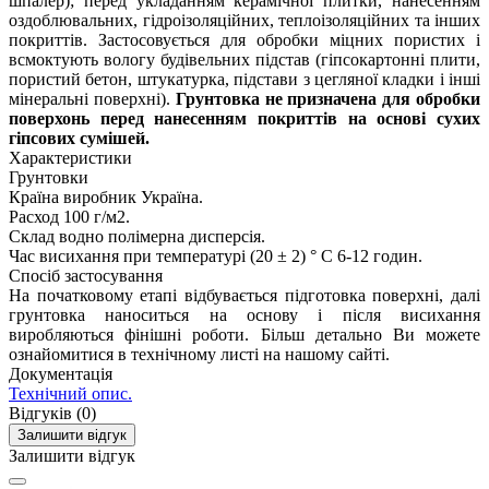
шпалер); перед укладанням керамічної плитки, нанесенням
оздоблювальних, гідроізоляційних, теплоізоляційних та інших
покриттів. Застосовується для обробки міцних пористих і
всмоктують вологу будівельних підстав (гіпсокартонні плити,
пористий бетон, штукатурка, підстави з цегляної кладки і інші
мінеральні поверхні).
Грунтовка не призначена для обробки
поверхонь перед нанесенням покриттів на основі сухих
гіпсових сумішей.
Характеристики
Грунтовки
Країна виробник
Україна.
Расход
100 г/м2.
Склад
водно полімерна дисперсія.
Час висихання при температурі (20 ± 2) ° С
6-12 годин.
Спосіб застосування
На початковому етапі відбувається підготовка поверхні, далі
грунтовка наноситься на основу і після висихання
виробляються фінішні роботи. Більш детально Ви можете
ознайомитися в технічному листі на нашому сайті.
Документація
Технічний опис.
Відгуків (0)
Залишити відгук
Залишити відгук