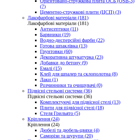
Орієнтовано-стружкова плита ОСБ (OSB-3)
(7)
Цементно-стружкові плити (ЦСП) (3)
Лакофарбові матеріали (181)
Лакофарбові матеріали (181)
Антисептики (11)
Барвники (19)
Водно-дисперсійні фарби (22)
Готова шпаклівка (13)
Грунтовки (60)
Декоративна штукатурка (23)
Добавки до бетону (9)
Емалі (15)
Клей для шпалер та склополотна (8)
Лаки (1)
Розчинники та очищувачі (0)
Підвісні стельові системи (36)
Підвісні стельові системи (36)
Комплектуючі для підвісної стелі (13)
Плити для підвісної стелі (18)
Стеля Грильято (5)
Кріплення (24)
Кріплення (24)
Дюбелі та дюбель-цвяхи (4)
Саморізи та шурупи (20)