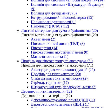
Ізоляція для системи «Плоска покрівля» (14)
Ізоляція для системи «Штукатурний фасад»
(9)
Ізоляція для фундаменту (3)
Ектрудірованний пінополістирол (15)
Напилювані утеплювачі (1)
Пінопласт (ПСБС) (12)
Листові матеріали для сухого будівництва (20)
Листові матеріали для сухого будівництва (20)
Аквапанелі (2)
Гіпсоволокнисті листи (ГВЛ) (3)
Гіпсокартон (14)
Гіпсокартонні акустичні панелі (0)
Магнезитова плита (1)
Профіль для гіпсокартону та аксесуари (71)
Профіль для гіпсокартону та аксесуари (71)
Аксесуари для металоконструкцій (25)
Профіль для гіпсокартону (20)
Сітка штукатурна та малярська (2)
Стрічки, серпянки (17)
Штукатурний кут (перфоукут), маяк (7)
Деревно-плитні матеріали (12)
Деревно-плитні матеріали (12)
Деревинно-стружкова плита (ДСП) (1)
Деревоволокниста плита (ДВП) (1)