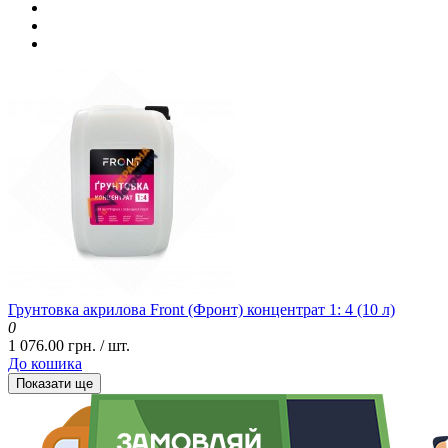
Грунтовка акрилова Front (Фронт) концентрат 1: 4 (10 л)
0
1 076.00 грн. / шт.
До кошика
Показати ще