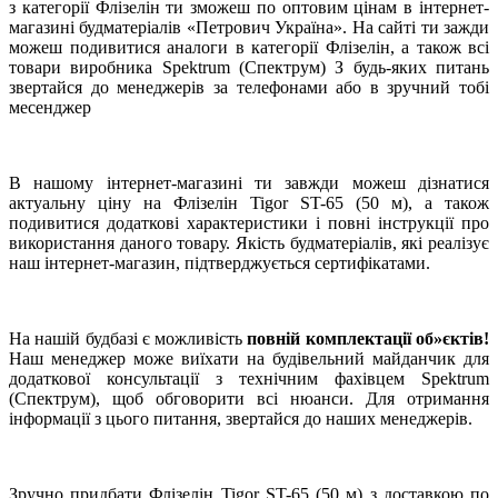
з категорії Флізелін ти зможеш по оптовим цінам в інтернет-
магазині будматеріалів «Петрович Україна». На сайті ти зажди
можеш подивитися аналоги в категорії Флізелін, а також всі
товари виробника Spektrum (Спектрум) З будь-яких питань
звертайся до менеджерів за телефонами або в зручний тобі
месенджер
В нашому інтернет-магазині ти завжди можеш дізнатися
актуальну ціну на Флізелін Tigor ST-65 (50 м), а також
подивитися додаткові характеристики і повні інструкції про
використання даного товару. Якість будматеріалів, які реалізує
наш інтернет-магазин, підтверджується сертифікатами.
На нашій будбазі є можливість
повній комплектації об»єктів!
Наш менеджер може виїхати на будівельний майданчик для
додаткової консультації з технічним фахівцем Spektrum
(Спектрум), щоб обговорити всі нюанси. Для отримання
інформації з цього питання, звертайся до наших менеджерів.
Зручно придбати Флізелін Tigor ST-65 (50 м) з доставкою по