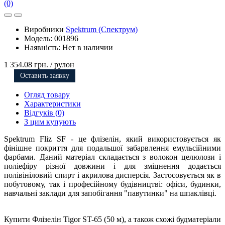
(0)
Виробники
Spektrum (Спектрум)
Модель:
001896
Наявність:
Нет в наличии
1 354.08 грн.
/ рулон
Оставить заявку
Огляд товару
Характеристики
Відгуків (0)
З цим купують
Spektrum Fliz SF - це флізелін, який використовується як
фінішне покриття для подальшої забарвлення емульсійними
фарбами. Даний матеріал складається з волокон целюлози і
поліефіру різної довжини і для зміцнення додається
полівініловий спирт і акрилова дисперсія. Застосовується як в
побутовому, так і професійному будівництві: офіси, будинки,
навчальні заклади для запобігання "павутинки" на шпаклівці.
Купити Флізелін Tigor ST-65 (50 м), а також схожі будматеріали