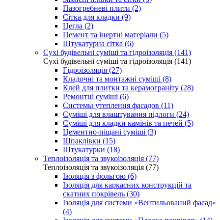
Пазогребневі плити (2)
Сітка для кладки (9)
Цегла (2)
Цемент та інертні матеріали (5)
Штукатурна сітка (6)
Сухі будівельні суміші та гідроізоляція (141)
Сухі будівельні суміші та гідроізоляція (141)
Гідроізоляція (27)
Кладочні та монтажні суміші (8)
Клей для плитки та керамограніту (28)
Ремонтні суміші (6)
Системы утепления фасадов (11)
Суміші для влаштування підлоги (24)
Суміші для кладки камінів та печей (5)
Цементно-піщані суміші (3)
Шпаклівки (15)
Штукатурки (18)
Теплоізоляція та звукоізоляція (77)
Теплоізоляція та звукоізоляція (77)
Ізоляція з фольгою (6)
Ізоляція для каркасних конструкцій та
скатних покрівель (30)
Ізоляція для системи «Вентильований фасад»
(4)