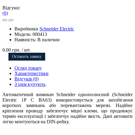
Відгуки:
(0)
Виробники
Schneider Electric
Модель:
000413
Наявність:
В наличии
0.00 грн.
/ шт.
Оставить заявку
Огляд товару
Характеристики
Відгуків (0)
З цим купують
Автоматичний вимикач Schneider однополюсний (Schneider
Electric 1Р C ВА63) використовується для запобігання
коротких замикань або перевантажень мережі. Надійне
кріплення проводу забезпечує міцні клеми, що продовжує
термін експлуатації і забезпечує надійне якість. Дані автомати
легко монтуються на DIN-рейку.