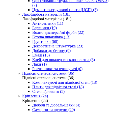
Орієнтовано-стружкова плита ОСБ (OSB-3)
(7)
Цементно-стружкові плити (ЦСП) (3)
Лакофарбові матеріали (181)
Лакофарбові матеріали (181)
Антисептики (11)
Барвники (19)
Водно-дисперсійні фарби (22)
Готова шпаклівка (13)
Грунтовки (60)
Декоративна штукатурка (23)
Добавки до бетону (9)
Емалі (15)
Клей для шпалер та склополотна (8)
Лаки (1)
Розчинники та очищувачі (0)
Підвісні стельові системи (36)
Підвісні стельові системи (36)
Комплектуючі для підвісної стелі (13)
Плити для підвісної стелі (18)
Стеля Грильято (5)
Кріплення (24)
Кріплення (24)
Дюбелі та дюбель-цвяхи (4)
Саморізи та шурупи (20)