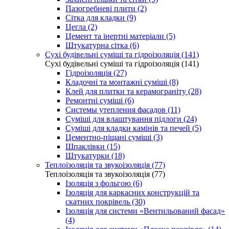
Пазогребневі плити (2)
Сітка для кладки (9)
Цегла (2)
Цемент та інертні матеріали (5)
Штукатурна сітка (6)
Сухі будівельні суміші та гідроізоляція (141)
Сухі будівельні суміші та гідроізоляція (141)
Гідроізоляція (27)
Кладочні та монтажні суміші (8)
Клей для плитки та керамограніту (28)
Ремонтні суміші (6)
Системы утепления фасадов (11)
Суміші для влаштування підлоги (24)
Суміші для кладки камінів та печей (5)
Цементно-піщані суміші (3)
Шпаклівки (15)
Штукатурки (18)
Теплоізоляція та звукоізоляція (77)
Теплоізоляція та звукоізоляція (77)
Ізоляція з фольгою (6)
Ізоляція для каркасних конструкцій та
скатних покрівель (30)
Ізоляція для системи «Вентильований фасад»
(4)