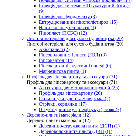
Ізоляція для системи «Плоска покрівля» (14)
Ізоляція для системи «Штукатурний фасад»
(9)
Ізоляція для фундаменту (3)
Ектрудірованний пінополістирол (15)
Напилювані утеплювачі (1)
Пінопласт (ПСБС) (12)
Листові матеріали для сухого будівництва (20)
Листові матеріали для сухого будівництва (20)
Аквапанелі (2)
Гіпсоволокнисті листи (ГВЛ) (3)
Гіпсокартон (14)
Гіпсокартонні акустичні панелі (0)
Магнезитова плита (1)
Профіль для гіпсокартону та аксесуари (71)
Профіль для гіпсокартону та аксесуари (71)
Аксесуари для металоконструкцій (25)
Профіль для гіпсокартону (20)
Сітка штукатурна та малярська (2)
Стрічки, серпянки (17)
Штукатурний кут (перфоукут), маяк (7)
Деревно-плитні матеріали (12)
Деревно-плитні матеріали (12)
Деревинно-стружкова плита (ДСП) (1)
Деревоволокниста плита (ДВП) (1)