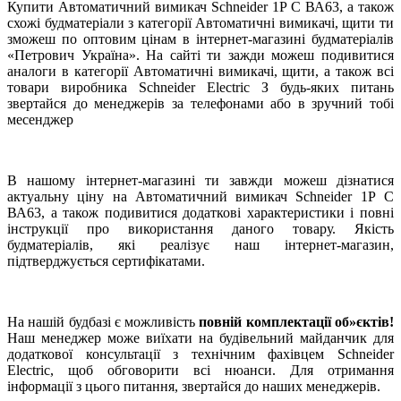
Купити Автоматичний вимикач Schneider 1Р C ВА63, а також
схожі будматеріали з категорії Автоматичні вимикачі, щити ти
зможеш по оптовим цінам в інтернет-магазині будматеріалів
«Петрович Україна». На сайті ти зажди можеш подивитися
аналоги в категорії Автоматичні вимикачі, щити, а також всі
товари виробника Schneider Electric З будь-яких питань
звертайся до менеджерів за телефонами або в зручний тобі
месенджер
В нашому інтернет-магазині ти завжди можеш дізнатися
актуальну ціну на Автоматичний вимикач Schneider 1Р C
ВА63, а також подивитися додаткові характеристики і повні
інструкції про використання даного товару. Якість
будматеріалів, які реалізує наш інтернет-магазин,
підтверджується сертифікатами.
На нашій будбазі є можливість
повній комплектації об»єктів!
Наш менеджер може виїхати на будівельний майданчик для
додаткової консультації з технічним фахівцем Schneider
Electric, щоб обговорити всі нюанси. Для отримання
інформації з цього питання, звертайся до наших менеджерів.