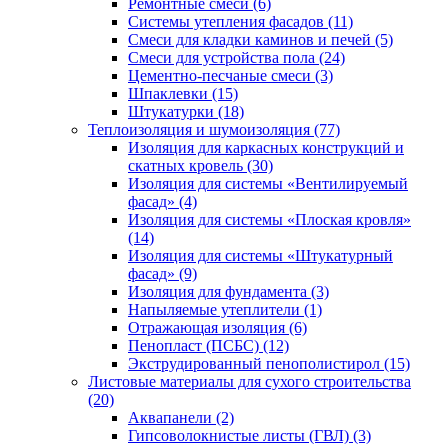
Ремонтные смеси (6)
Системы утепления фасадов (11)
Смеси для кладки каминов и печей (5)
Смеси для устройства пола (24)
Цементно-песчаные смеси (3)
Шпаклевки (15)
Штукатурки (18)
Теплоизоляция и шумоизоляция (77)
Изоляция для каркасных конструкций и
скатных кровель (30)
Изоляция для системы «Вентилируемый
фасад» (4)
Изоляция для системы «Плоская кровля»
(14)
Изоляция для системы «Штукатурный
фасад» (9)
Изоляция для фундамента (3)
Напыляемые утеплители (1)
Отражающая изоляция (6)
Пенопласт (ПСБС) (12)
Экструдированный пенополистирол (15)
Листовые материалы для сухого строительства
(20)
Аквапанели (2)
Гипсоволокнистые листы (ГВЛ) (3)