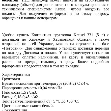
объектов!
Наш менеджер может выехать на строительную
площадку (объект) для дополнительного консультирования с
техническим специалистом Kreisel, чтобы обсудить все
нюансы. Для получения информации по этому вопросу,
обращайся к нашим менеджерам.
Удобно купить Контактная грунтовка Kreisel 331 (5 л) с
доставкой по Харькову и Харьковской области, а также
отправкой по всей Украине, можно на строительной базе
«Петрович». Для ознакомления о тарифах доставки перейди
во вкладку Доставка и оплата. У нас существует несколько
вариантов оплаты: наличными, на карту и бизналичный
расчет по предварительному запросу. Более подробная
ифнормация предоставлена в той же вкладке.
Характеристики
Грунтовки
Время высыхания при температуре (20 ± 2)°С
≤4 ч.
Паропроницаемость
≥0,04 мг/мчПа.
Плотность
1,5 г/см3.
Расход
0,18-0,45 л/м2.
Температура применения
от +5 °C до +30 °C.
Цвет после высыхания
белый.
Документация