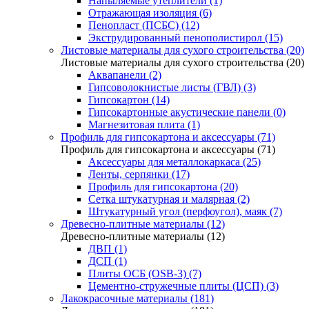
Напыляемые утеплители (1)
Отражающая изоляция (6)
Пенопласт (ПСБС) (12)
Экструдированный пенополистирол (15)
Листовые материалы для сухого строительства (20)
Листовые материалы для сухого строительства (20)
Аквапанели (2)
Гипсоволокнистые листы (ГВЛ) (3)
Гипсокартон (14)
Гипсокартонные акустические панели (0)
Магнезитовая плита (1)
Профиль для гипсокартона и аксессуары (71)
Профиль для гипсокартона и аксессуары (71)
Аксессуары для металлокаркаса (25)
Ленты, серпянки (17)
Профиль для гипсокартона (20)
Сетка штукатурная и малярная (2)
Штукатурный угол (перфоугол), маяк (7)
Древесно-плитные материалы (12)
Древесно-плитные материалы (12)
ДВП (1)
ДСП (1)
Плиты ОСБ (OSB-3) (7)
Цементно-стружечные плиты (ЦСП) (3)
Лакокрасочные материалы (181)