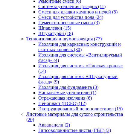
Ремонтные смеси (6)
Системы утепления фасадов (11)
Смеси для кладки каминов и печей (5)
Смеси для устройства пола (24)
Цементно-песчаные смеси (3)
Шпаклевки (15)
Штукатурки (18)
Теплоизоляция и шумоизоляция (77)
Изоляция для каркасных конструкций и
скатных кровель (30)
Изоляция для системы «Вентилируемый
фасад» (4)
Изоляция для системы «Плоская кровля»
(14)
Изоляция для системы «Штукатурный
фасад» (9)
Изоляция для фундамента (3)
Напыляемые утеплители (1)
Отражающая изоляция (6)
Пенопласт (ПСБС) (12)
Экструдированный пенополистирол (15)
Листовые материалы для сухого строительства
(20)
Аквапанели (2)
Гипсоволокнистые листы (ГВЛ) (3)