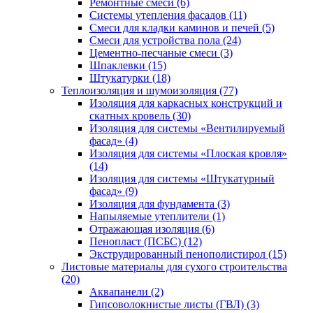
Ремонтные смеси (6)
Системы утепления фасадов (11)
Смеси для кладки каминов и печей (5)
Смеси для устройства пола (24)
Цементно-песчаные смеси (3)
Шпаклевки (15)
Штукатурки (18)
Теплоизоляция и шумоизоляция (77)
Изоляция для каркасных конструкций и
скатных кровель (30)
Изоляция для системы «Вентилируемый
фасад» (4)
Изоляция для системы «Плоская кровля»
(14)
Изоляция для системы «Штукатурный
фасад» (9)
Изоляция для фундамента (3)
Напыляемые утеплители (1)
Отражающая изоляция (6)
Пенопласт (ПСБС) (12)
Экструдированный пенополистирол (15)
Листовые материалы для сухого строительства
(20)
Аквапанели (2)
Гипсоволокнистые листы (ГВЛ) (3)