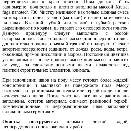
перпендикулярно к краю плитки. Швы должны быть
равномерно, полностью и плотно заполнены массой Kreisel
fuga nanotech 730. Чистку начинают, как только шовная смесь
на покрытии станет тусклой (матовой) и начнет затвердевать
на швах. Влажной губкой или теркой с губкой раствор
выравнивают по краям и вытирают его с поверхности плиток.
Данную процедуру следует выполнять с особой
осторожностью. После полного высыхания поверхности швы
дополнительно очищают мягкой тряпкой и полируют. Свежие
затертые поверхности защищать от дождя, росы, воды, ветра,
сквозняка, прямой инсоляции и мороза. Постоянный цвет шва
устанавливается после полного высыхания массы и зависит
от ухода за свежезаполненными швами, влажности под
плиткой строительных элементов, климата.
При заполнении швов на полу массу готовят более жидкой
консистенции и выливают на поверхность пола. Массу
распределяют резиновым шпателем или теркой по диагонали
относительно швов. После того как все швы равномерно
заполнены, остаток материала снимают резиновой теркой.
Компенсационные и деформационные швы заполняют
силиконовым герметиком.
Очистка инструмента:
промыть чистой водой,
непосредственно после окончания работ.