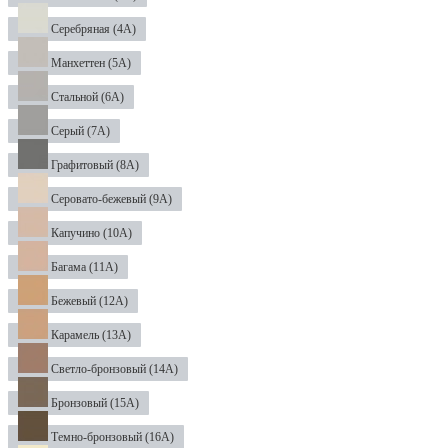
Серебряная (4А)
Манхеттен (5А)
Стальной (6А)
Серый (7А)
Графитовый (8А)
Серовато-бежевый (9А)
Капучино (10А)
Багама (11А)
Бежевый (12А)
Карамель (13А)
Светло-бронзовый (14А)
Бронзовый (15А)
Темно-бронзовый (16А)