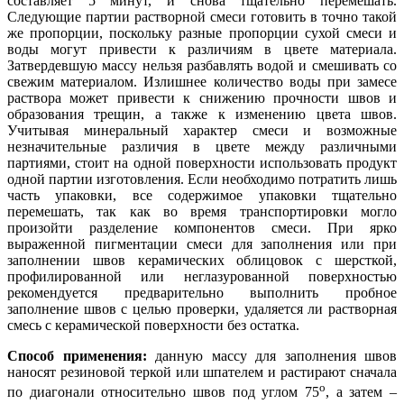
составляет 5 минут, и снова тщательно перемешать.
Следующие партии растворной смеси готовить в точно такой
же пропорции, поскольку разные пропорции сухой смеси и
воды могут привести к различиям в цвете материала.
Затвердевшую массу нельзя разбавлять водой и смешивать со
свежим материалом. Излишнее количество воды при замесе
раствора может привести к снижению прочности швов и
образования трещин, а также к изменению цвета швов.
Учитывая минеральный характер смеси и возможные
незначительные различия в цвете между различными
партиями, стоит на одной поверхности использовать продукт
одной партии изготовления. Если необходимо потратить лишь
часть упаковки, все содержимое упаковки тщательно
перемешать, так как во время транспортировки могло
произойти разделение компонентов смеси. При ярко
выраженной пигментации смеси для заполнения или при
заполнении швов керамических облицовок с шерсткой,
профилированной или неглазурованной поверхностью
рекомендуется предварительно выполнить пробное
заполнение швов с целью проверки, удаляется ли растворная
смесь с керамической поверхности без остатка.
Способ применения:
данную массу для заполнения швов
наносят резиновой теркой или шпателем и растирают сначала
о
по диагонали относительно швов под углом 75
, а затем ‒