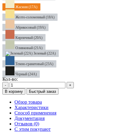
Жасмин (17А)
Желто-соломенный (18А)
Абрикосовый (19А)
Кирпичный (20А)
Оливковый (21А)
Зеленый (22А)
Темно-гранатовый (23А)
Черный (24А)
Кол-во:
-
+
В корзину
Быстрый заказ
Обзор товара
Характеристики
Способ применения
Документация
Отзывов (0)
С этим покупают