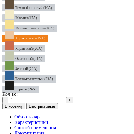
Темно-бронзовый (16А)
Жасмин (17А)
Желто-соломенный (18А)
Абрикосовый (19А)
Кирпичный (20А)
Оливковый (21А)
Зеленый (22А)
Темно-гранатовый (23А)
Черный (24А)
Кол-во:
-
+
В корзину
Быстрый заказ
Обзор товара
Характеристики
Способ применения
Документация