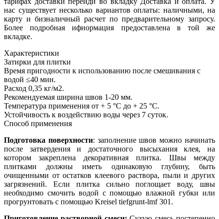
тарифах доставки перейди во вкладку Доставка и оплата. У
нас существует несколько вариантов оплаты: наличными, на
карту и бизналичный расчет по предварительному запросу.
Более подробная ифнормация предоставлена в той же
вкладке.
Характеристики
Затирки для плитки
Время пригодности к использованию после смешивания с
водой
≤40 мин.
Расход
0,35 кг/м2.
Рекомендуемая ширина швов
1-20 мм.
Температура применения
от + 5 °С до + 25 °С.
Устойчивость к воздействию воды
через 7 суток.
Способ применения
Подготовка поверхности
: заполнение швов можно начинать
после затвердения и достаточного высыхания клея, на
котором закреплена декоративная плитка. Швы между
плитками должны иметь одинаковую глубину, быть
очищенными от остатков клеевого раствора, пыли и других
загрязнений. Если плитка сильно поглощает воду, швы
необходимо смочить водой с помощью влажной губки или
прогрунтовать с помощью Kreisel tiefgrunt-lmf 301.
Приготовление растворной смеси:
Сухую смесь постепенно