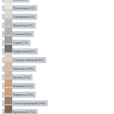
Платиновая (3А)
Серебряная (4А)
Манхеттен (5А)
Стальной (6А)
Серый (7А)
Графитовый (8А)
Серовато-бежевый (9А)
Капучино (10А)
Багама (11А)
Бежевый (12А)
Карамель (13А)
Светло-бронзовый (14А)
Бронзовый (15А)