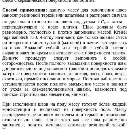
смесь с керамической поверхности без остатка.
Способ применения:
данную массу для заполнения швов
наносят резиновой теркой или шпателем и растирают сначала
о
по диагонали относительно швов под углом 75
, а затем ‒
перпендикулярно к краю плитки. Швы должны быть
равномерно, полностью и плотно заполнены массой Kreisel
fuga nanotech 730. Чистку начинают, как только шовная смесь
на покрытии станет тусклой (матовой) и начнет затвердевать
на швах. Влажной губкой или теркой с губкой раствор
выравнивают по краям и вытирают его с поверхности плиток.
Данную процедуру следует выполнять с особой
осторожностью. После полного высыхания поверхности швы
дополнительно очищают мягкой тряпкой и полируют. Свежие
затертые поверхности защищать от дождя, росы, воды, ветра,
сквозняка, прямой инсоляции и мороза. Постоянный цвет шва
устанавливается после полного высыхания массы и зависит
от ухода за свежезаполненными швами, влажности под
плиткой строительных элементов, климата.
При заполнении швов на полу массу готовят более жидкой
консистенции и выливают на поверхность пола. Массу
распределяют резиновым шпателем или теркой по диагонали
относительно швов. После того как все швы равномерно
заполнены, остаток материала снимают резиновой теркой.