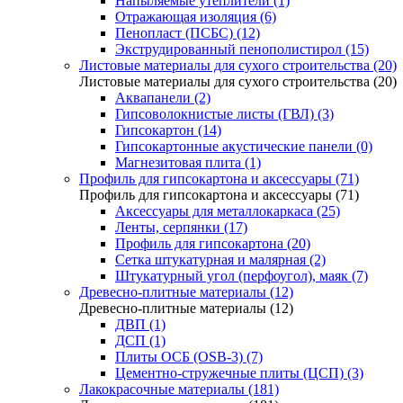
Напыляемые утеплители (1)
Отражающая изоляция (6)
Пенопласт (ПСБС) (12)
Экструдированный пенополистирол (15)
Листовые материалы для сухого строительства (20)
Листовые материалы для сухого строительства (20)
Аквапанели (2)
Гипсоволокнистые листы (ГВЛ) (3)
Гипсокартон (14)
Гипсокартонные акустические панели (0)
Магнезитовая плита (1)
Профиль для гипсокартона и аксессуары (71)
Профиль для гипсокартона и аксессуары (71)
Аксессуары для металлокаркаса (25)
Ленты, серпянки (17)
Профиль для гипсокартона (20)
Сетка штукатурная и малярная (2)
Штукатурный угол (перфоугол), маяк (7)
Древесно-плитные материалы (12)
Древесно-плитные материалы (12)
ДВП (1)
ДСП (1)
Плиты ОСБ (OSB-3) (7)
Цементно-стружечные плиты (ЦСП) (3)
Лакокрасочные материалы (181)