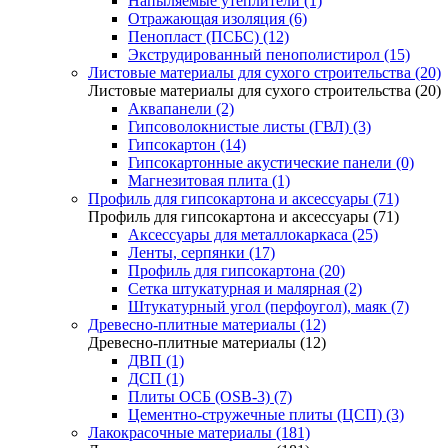
Напыляемые утеплители (1)
Отражающая изоляция (6)
Пенопласт (ПСБС) (12)
Экструдированный пенополистирол (15)
Листовые материалы для сухого строительства (20)
Листовые материалы для сухого строительства (20)
Аквапанели (2)
Гипсоволокнистые листы (ГВЛ) (3)
Гипсокартон (14)
Гипсокартонные акустические панели (0)
Магнезитовая плита (1)
Профиль для гипсокартона и аксессуары (71)
Профиль для гипсокартона и аксессуары (71)
Аксессуары для металлокаркаса (25)
Ленты, серпянки (17)
Профиль для гипсокартона (20)
Сетка штукатурная и малярная (2)
Штукатурный угол (перфоугол), маяк (7)
Древесно-плитные материалы (12)
Древесно-плитные материалы (12)
ДВП (1)
ДСП (1)
Плиты ОСБ (OSB-3) (7)
Цементно-стружечные плиты (ЦСП) (3)
Лакокрасочные материалы (181)