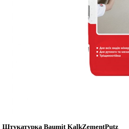
Штукатурка Baumit KalkZementPutz