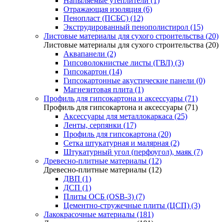
Напыляемые утеплители (1)
Отражающая изоляция (6)
Пенопласт (ПСБС) (12)
Экструдированный пенополистирол (15)
Листовые материалы для сухого строительства (20)
Листовые материалы для сухого строительства (20)
Аквапанели (2)
Гипсоволокнистые листы (ГВЛ) (3)
Гипсокартон (14)
Гипсокартонные акустические панели (0)
Магнезитовая плита (1)
Профиль для гипсокартона и аксессуары (71)
Профиль для гипсокартона и аксессуары (71)
Аксессуары для металлокаркаса (25)
Ленты, серпянки (17)
Профиль для гипсокартона (20)
Сетка штукатурная и малярная (2)
Штукатурный угол (перфоугол), маяк (7)
Древесно-плитные материалы (12)
Древесно-плитные материалы (12)
ДВП (1)
ДСП (1)
Плиты ОСБ (OSB-3) (7)
Цементно-стружечные плиты (ЦСП) (3)
Лакокрасочные материалы (181)