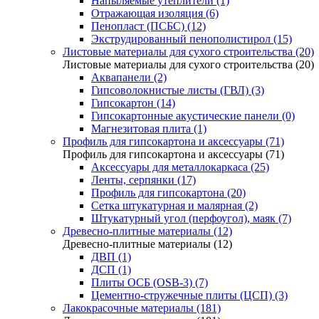
Напыляемые утеплители (1)
Отражающая изоляция (6)
Пенопласт (ПСБС) (12)
Экструдированный пенополистирол (15)
Листовые материалы для сухого строительства (20)
Листовые материалы для сухого строительства (20)
Аквапанели (2)
Гипсоволокнистые листы (ГВЛ) (3)
Гипсокартон (14)
Гипсокартонные акустические панели (0)
Магнезитовая плита (1)
Профиль для гипсокартона и аксессуары (71)
Профиль для гипсокартона и аксессуары (71)
Аксессуары для металлокаркаса (25)
Ленты, серпянки (17)
Профиль для гипсокартона (20)
Сетка штукатурная и малярная (2)
Штукатурный угол (перфоугол), маяк (7)
Древесно-плитные материалы (12)
Древесно-плитные материалы (12)
ДВП (1)
ДСП (1)
Плиты ОСБ (OSB-3) (7)
Цементно-стружечные плиты (ЦСП) (3)
Лакокрасочные материалы (181)