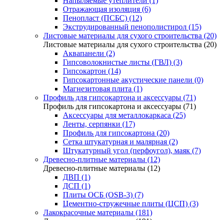
Напыляемые утеплители (1)
Отражающая изоляция (6)
Пенопласт (ПСБС) (12)
Экструдированный пенополистирол (15)
Листовые материалы для сухого строительства (20)
Листовые материалы для сухого строительства (20)
Аквапанели (2)
Гипсоволокнистые листы (ГВЛ) (3)
Гипсокартон (14)
Гипсокартонные акустические панели (0)
Магнезитовая плита (1)
Профиль для гипсокартона и аксессуары (71)
Профиль для гипсокартона и аксессуары (71)
Аксессуары для металлокаркаса (25)
Ленты, серпянки (17)
Профиль для гипсокартона (20)
Сетка штукатурная и малярная (2)
Штукатурный угол (перфоугол), маяк (7)
Древесно-плитные материалы (12)
Древесно-плитные материалы (12)
ДВП (1)
ДСП (1)
Плиты ОСБ (OSB-3) (7)
Цементно-стружечные плиты (ЦСП) (3)
Лакокрасочные материалы (181)