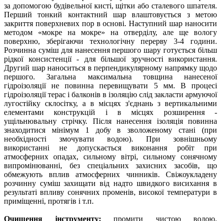
за допомогою будівельної кисті, щітки або сталевого шпателя.
Перший тонкий контактний шар влаштовується з метою
закриття поверхневих пор в основі. Наступний шар наносити
методом «мокре на мокре» на отверділу, але ще вологу
поверхню, зберігаючи технологічну перерву 3-4 години.
Розчинна суміш для нанесення першого шару готується більш
рідкої консистенції - для більшої зручності використання.
Другий шар наноситься в перпендикулярному напрямку щодо
першого. Загальна максимальна товщина нанесеної
гідроізоляції не повинна перевищувати 5 мм. В процесі
гідроізоляції терас і балконів в ізоляцію слід закласти армуючої
лугостійку склосітку, а в місцях з'єднань з вертикальними
елементами конструкцій і в місцях розширення -
ущільнювальну стрічку. Після нанесення ізоляція повинна
знаходитися мінімум 1 добу в зволоженому стані (при
необхідності змочувати водою). При зовнішньому
використанні не допускається виконання робіт при
атмосферних опадах, сильному вітрі, сильному сонячному
випромінюванні, без спеціальних захисних засобів, що
обмежують вплив атмосферних чинників. Свіжоукладену
розчинну суміш захищати від надто швидкого висихання в
результаті впливу сонячних променів, високої температури в
приміщенні, протягів і т.п.
Очищення інструменту:
промити чистою водою,