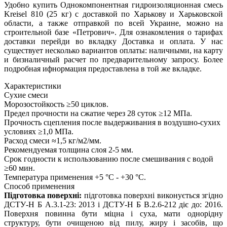
Удобно купить Однокомпонентная гидроизоляционная смесь
Kreisel 810 (25 кг) с доставкой по Харькову и Харьковской
области, а также отправкой по всей Украине, можно на
строительной базе «Петрович». Для ознакомления о тарифах
доставки перейди во вкладку Доставка и оплата. У нас
существует несколько вариантов оплаты: наличными, на карту
и бизналичный расчет по предварительному запросу. Более
подробная ифнормация предоставлена в той же вкладке.
Характеристики
Сухие смеси
Морозостойкость
≥50 циклов.
Предел прочности на сжатие через 28 суток
≥12 МПа.
Прочность сцепления после выдерживания в воздушно-сухих
условиях
≥1,0 МПа.
Расход смеси
≈1,5 кг/м2/мм.
Рекомендуемая толщина слоя
2-5 мм.
Срок годности к использованию после смешивания с водой
≥60 мин.
Температура применения
+5 °С - +30 °С.
Способ применения
Підготовка поверхні:
підготовка поверхні виконується згідно
ДСТУ-Н Б А.3.1-23: 2013 і ДСТУ-Н Б В.2.6-212 діє до: 2016.
Поверхня повинна бути міцна і суха, мати однорідну
структуру, бути очищеною від пилу, жиру і засобів, що