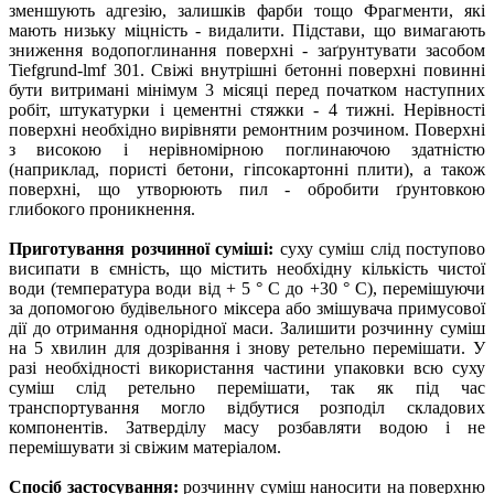
зменшують адгезію, залишків фарби тощо Фрагменти, які
мають низьку міцність - видалити. Підстави, що вимагають
зниження водопоглинання поверхні - заґрунтувати засобом
Tiefgrund-lmf 301. Свіжі внутрішні бетонні поверхні повинні
бути витримані мінімум 3 місяці перед початком наступних
робіт, штукатурки і цементні стяжки - 4 тижні. Нерівності
поверхні необхідно вирівняти ремонтним розчином. Поверхні
з високою і нерівномірною поглинаючою здатністю
(наприклад, пористі бетони, гіпсокартонні плити), а також
поверхні, що утворюють пил - обробити ґрунтовкою
глибокого проникнення.
Приготування розчинної суміші:
суху суміш слід поступово
висипати в ємність, що містить необхідну кількість чистої
води (температура води від + 5 ° С до +30 ° С), перемішуючи
за допомогою будівельного міксера або змішувача примусової
дії до отримання однорідної маси. Залишити розчинну суміш
на 5 хвилин для дозрівання і знову ретельно перемішати. У
разі необхідності використання частини упаковки всю суху
суміш слід ретельно перемішати, так як під час
транспортування могло відбутися розподіл складових
компонентів. Затверділу масу розбавляти водою і не
перемішувати зі свіжим матеріалом.
Спосіб застосування:
розчинну суміш наносити на поверхню