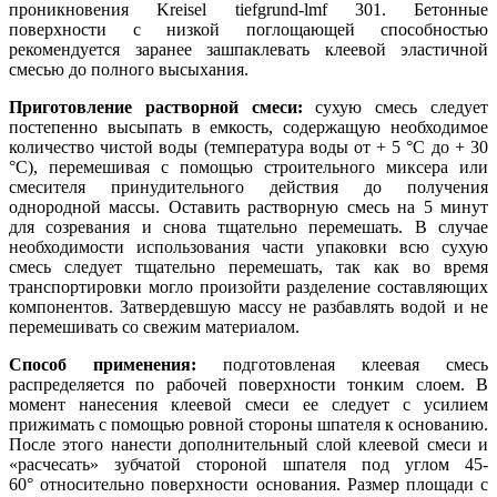
проникновения Kreisel tiefgrund-lmf 301. Бетонные
поверхности с низкой поглощающей способностью
рекомендуется заранее зашпаклевать клеевой эластичной
смесью до полного высыхания.
Приготовление растворной смеси:
сухую смесь следует
постепенно высыпать в емкость, содержащую необходимое
количество чистой воды (температура воды от + 5 °С до + 30
°С), перемешивая с помощью строительного миксера или
смесителя принудительного действия до получения
однородной массы. Оставить растворную смесь на 5 минут
для созревания и снова тщательно перемешать. В случае
необходимости использования части упаковки всю сухую
смесь следует тщательно перемешать, так как во время
транспортировки могло произойти разделение составляющих
компонентов. Затвердевшую массу не разбавлять водой и не
перемешивать со свежим материалом.
Способ применения:
подготовленая ​​клеевая смесь
распределяется по рабочей поверхности тонким слоем. В
момент нанесения клеевой смеси ее следует с усилием
прижимать с помощью ровной стороны шпателя к основанию.
После этого нанести дополнительный слой клеевой смеси и
«расчесать» зубчатой ​​стороной шпателя под углом 45-
60° относительно поверхности основания. Размер площади с