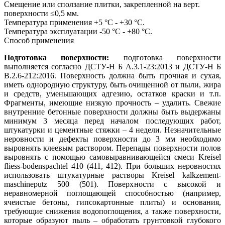
Смещение или сползание плитки, закрепленной на верт.
поверхности
≤0,5 мм.
Температура применения
+5 °С - +30 °С.
Температура эксплуатации
-50 °С - +80 °С.
Способ применения
Подготовка поверхности:
подготовка поверхности
выполняется согласно ДСТУ-Н Б А.3.1-23:2013 и ДСТУ-Н Б
В.2.6-212:2016. Поверхность должна быть прочная и сухая,
иметь однородную структуру, быть очищенной от пыли, жира
и средств, уменьшающих адгезию, остатков краски и т.п.
Фрагменты, имеющие низкую прочность – удалить. Свежие
внутренние бетонные поверхности должны быть выдержаны
минимум 3 месяца перед началом последующих работ,
штукатурки и цементные стяжки – 4 недели. Незначительные
неровности и дефекты поверхности до 3 мм необходимо
выровнять клеевым раствором. Перепады поверхности полов
выровнять с помощью самовыравнивающейся смеси Kreisel
fliess-bodenspachtel 410 (411, 412). При больших неровностях
использовать штукатурные растворы Kreisel kalkzement-
maschineputz 500 (501). Поверхности с высокой и
неравномерной поглощающей способностью (например,
ячеистые бетоны, гипсокартонные плиты) и основания,
требующие снижения водопоглощения, а также поверхности,
которые образуют пыль – обработать грунтовкой глубокого