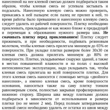
нанесенной на нее клеевой смесью должен подбираться таким
образом, чтобы клеевая смесь не успевала застывать и
подсыхать. Нанесенную клеевую смесь можно проверить,
прикасаясь к ней пальцем: если палец не прилип к ней, то
время работы было превышено и нанесенную клеевую смесь
следует удалить из рабочей поверхности. Плитку необходимо
приклеивать, прикладывая ее как можно ближе к предыдущей
и перемещая к образованию нужного размера шва.
Не
смачивать плитку перед приклеиванием!
Плитку следует
прижимать, и при необходимости, подбивать резиновым
молотком, чтобы клеевая смесь прилегала минимум до 65% ее
поверхности. При укладке плитки размером более 30x30 см
клеевая смесь должна прилегать минимум до 80% ее
поверхности. Плитки, укладываемые снаружи зданий, а также
в местах повышенной влажности и на полах с высокой
интенсивностью эксплуатации, надо укладывать так, чтобы
клеевая смесь прилегала ко всей поверхности плитки. Для
этого клеевая смесь наносится с помощью метода «двойного
нанесения», а именно клеевая смесь, кроме поверхности
основания, наноситься также на саму плитку тонким
равномерным слоем, полностью закрывая профилированную
нижнюю сторону. Ширина шва между плитками должна
подбираться в зависимости от использования и размера
плитки (но не менее 2 мм). Перед полным затвердеванием
клеевой смеси необходимо удалить ее остатки из швов между