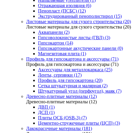
Напыляемые утеплители (1)
Отражающая изоляция (6)
Пенопласт (ПСБС) (12)
Экструдированный пенополистирол (15)
Листовые материалы для сухого строительства (20)
Листовые материалы для сухого строительства (20)
Аквапанели (2)
Гипсоволокнистые листы (ГВЛ) (3)
Гипсокартон (14)
Гипсокартонные акустические панели (0)
Магнезитовая плита (1)
Профиль для гипсокартона и аксессуары (71)
Профиль для гипсокартона и аксессуары (71)
Аксессуары для металлокаркаса (25)
Ленты, серпянки (17)
Профиль для гипсокартона (20)
Сетка штукатурная и малярная (2)
Штукатурный угол (перфоугол), маяк (7)
Древесно-плитные материалы (12)
Древесно-плитные материалы (12)
ДВП (1)
ДСП (1)
Плиты ОСБ (OSB-3) (7)
Цементно-стружечные плиты (ЦСП) (3)
Лакокрасочные материалы (181)