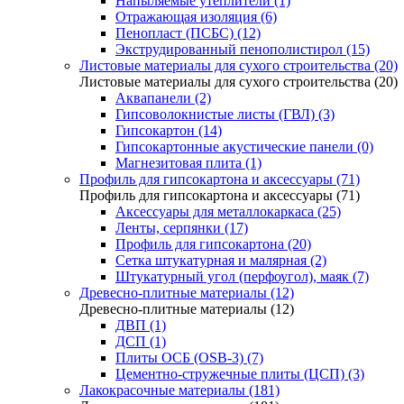
Напыляемые утеплители (1)
Отражающая изоляция (6)
Пенопласт (ПСБС) (12)
Экструдированный пенополистирол (15)
Листовые материалы для сухого строительства (20)
Листовые материалы для сухого строительства (20)
Аквапанели (2)
Гипсоволокнистые листы (ГВЛ) (3)
Гипсокартон (14)
Гипсокартонные акустические панели (0)
Магнезитовая плита (1)
Профиль для гипсокартона и аксессуары (71)
Профиль для гипсокартона и аксессуары (71)
Аксессуары для металлокаркаса (25)
Ленты, серпянки (17)
Профиль для гипсокартона (20)
Сетка штукатурная и малярная (2)
Штукатурный угол (перфоугол), маяк (7)
Древесно-плитные материалы (12)
Древесно-плитные материалы (12)
ДВП (1)
ДСП (1)
Плиты ОСБ (OSB-3) (7)
Цементно-стружечные плиты (ЦСП) (3)
Лакокрасочные материалы (181)