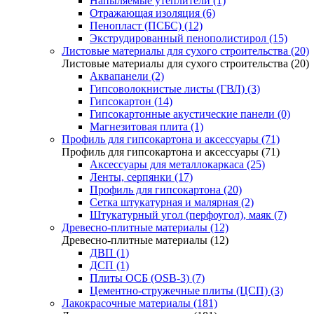
Напыляемые утеплители (1)
Отражающая изоляция (6)
Пенопласт (ПСБС) (12)
Экструдированный пенополистирол (15)
Листовые материалы для сухого строительства (20)
Листовые материалы для сухого строительства (20)
Аквапанели (2)
Гипсоволокнистые листы (ГВЛ) (3)
Гипсокартон (14)
Гипсокартонные акустические панели (0)
Магнезитовая плита (1)
Профиль для гипсокартона и аксессуары (71)
Профиль для гипсокартона и аксессуары (71)
Аксессуары для металлокаркаса (25)
Ленты, серпянки (17)
Профиль для гипсокартона (20)
Сетка штукатурная и малярная (2)
Штукатурный угол (перфоугол), маяк (7)
Древесно-плитные материалы (12)
Древесно-плитные материалы (12)
ДВП (1)
ДСП (1)
Плиты ОСБ (OSB-3) (7)
Цементно-стружечные плиты (ЦСП) (3)
Лакокрасочные материалы (181)