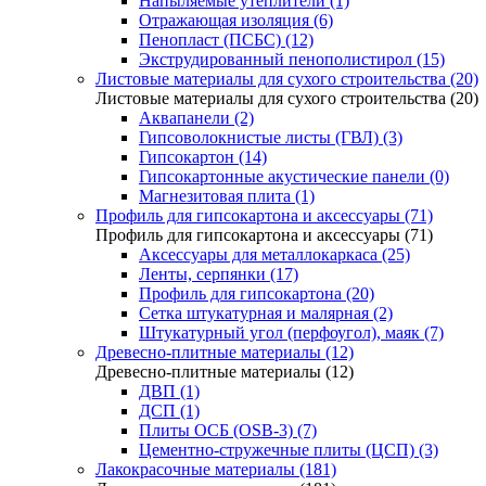
Напыляемые утеплители (1)
Отражающая изоляция (6)
Пенопласт (ПСБС) (12)
Экструдированный пенополистирол (15)
Листовые материалы для сухого строительства (20)
Листовые материалы для сухого строительства (20)
Аквапанели (2)
Гипсоволокнистые листы (ГВЛ) (3)
Гипсокартон (14)
Гипсокартонные акустические панели (0)
Магнезитовая плита (1)
Профиль для гипсокартона и аксессуары (71)
Профиль для гипсокартона и аксессуары (71)
Аксессуары для металлокаркаса (25)
Ленты, серпянки (17)
Профиль для гипсокартона (20)
Сетка штукатурная и малярная (2)
Штукатурный угол (перфоугол), маяк (7)
Древесно-плитные материалы (12)
Древесно-плитные материалы (12)
ДВП (1)
ДСП (1)
Плиты ОСБ (OSB-3) (7)
Цементно-стружечные плиты (ЦСП) (3)
Лакокрасочные материалы (181)