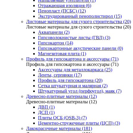
Напыляемые утеплители (1)
Отражающая изоляция (6)
Пенопласт (ПСБС) (12)
Экструдированный пенополистирол (15)
Листовые материалы для сухого строительства (20)
Листовые материалы для сухого строительства (20)
Аквапанели (2)
Гипсоволокнистые листы (ГВЛ) (3)
Гипсокартон (14)
Гипсокартонные акустические панели (0)
Магнезитовая плита (1)
Профиль для гипсокартона и аксессуары (71)
Профиль для гипсокартона и аксессуары (71)
Аксессуары для металлокаркаса (25)
Ленты, серпянки (17)
Профиль для гипсокартона (20)
Сетка штукатурная и малярная (2)
Штукатурный угол (перфоугол), маяк (7)
Древесно-плитные материалы (12)
Древесно-плитные материалы (12)
ДВП (1)
ДСП (1)
Плиты ОСБ (OSB-3) (7)
Цементно-стружечные плиты (ЦСП) (3)
Лакокрасочные материалы (181)