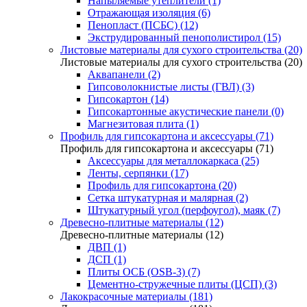
Напыляемые утеплители (1)
Отражающая изоляция (6)
Пенопласт (ПСБС) (12)
Экструдированный пенополистирол (15)
Листовые материалы для сухого строительства (20)
Листовые материалы для сухого строительства (20)
Аквапанели (2)
Гипсоволокнистые листы (ГВЛ) (3)
Гипсокартон (14)
Гипсокартонные акустические панели (0)
Магнезитовая плита (1)
Профиль для гипсокартона и аксессуары (71)
Профиль для гипсокартона и аксессуары (71)
Аксессуары для металлокаркаса (25)
Ленты, серпянки (17)
Профиль для гипсокартона (20)
Сетка штукатурная и малярная (2)
Штукатурный угол (перфоугол), маяк (7)
Древесно-плитные материалы (12)
Древесно-плитные материалы (12)
ДВП (1)
ДСП (1)
Плиты ОСБ (OSB-3) (7)
Цементно-стружечные плиты (ЦСП) (3)
Лакокрасочные материалы (181)