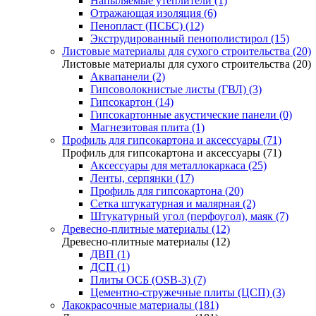
Напыляемые утеплители (1)
Отражающая изоляция (6)
Пенопласт (ПСБС) (12)
Экструдированный пенополистирол (15)
Листовые материалы для сухого строительства (20)
Листовые материалы для сухого строительства (20)
Аквапанели (2)
Гипсоволокнистые листы (ГВЛ) (3)
Гипсокартон (14)
Гипсокартонные акустические панели (0)
Магнезитовая плита (1)
Профиль для гипсокартона и аксессуары (71)
Профиль для гипсокартона и аксессуары (71)
Аксессуары для металлокаркаса (25)
Ленты, серпянки (17)
Профиль для гипсокартона (20)
Сетка штукатурная и малярная (2)
Штукатурный угол (перфоугол), маяк (7)
Древесно-плитные материалы (12)
Древесно-плитные материалы (12)
ДВП (1)
ДСП (1)
Плиты ОСБ (OSB-3) (7)
Цементно-стружечные плиты (ЦСП) (3)
Лакокрасочные материалы (181)