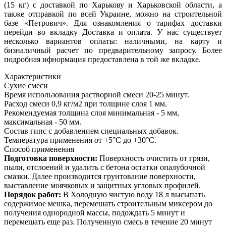
(15 кг) с доставкой по Харькову и Харьковской области, а
также отправкой по всей Украине, можно на строительной
базе «Петрович». Для ознакомления о тарифах доставки
перейди во вкладку Доставка и оплата. У нас существует
несколько вариантов оплаты: наличными, на карту и
бизналичный расчет по предварительному запросу. Более
подробная ифнормация предоставлена в той же вкладке.
Характеристики
Сухие смеси
Время использования растворной смеси
20-25 минут.
Расход смеси
0,9 кг/м2 при толщине слоя 1 мм.
Рекомендуемая толщина слоя
минимальная - 5 мм,
максимальная - 50 мм.
Состав
гипс с добавлением специальных добавок.
Температура применения
от +5°С до +30°С.
Способ применения
Подготовка поверхности:
Поверхность очистить от грязи,
пыли, отслоений и удалить с бетона остатки опалубочной
смазки. Далее производится грунтование поверхности,
выставление моячковых и защитных угловых профилей.
Порядок работ:
В Холодную чистую воду 18 л высыпать
содержимое мешка, перемешать строительным миксером до
получения однородной массы, подождать 5 минут и
перемешать еще раз. Полученную смесь в течение 20 минут