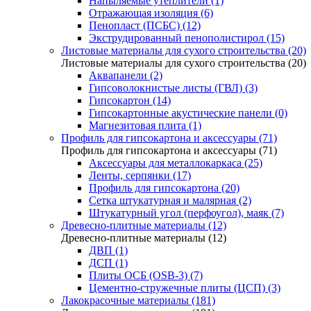
Напыляемые утеплители (1)
Отражающая изоляция (6)
Пенопласт (ПСБС) (12)
Экструдированный пенополистирол (15)
Листовые материалы для сухого строительства (20)
Листовые материалы для сухого строительства (20)
Аквапанели (2)
Гипсоволокнистые листы (ГВЛ) (3)
Гипсокартон (14)
Гипсокартонные акустические панели (0)
Магнезитовая плита (1)
Профиль для гипсокартона и аксессуары (71)
Профиль для гипсокартона и аксессуары (71)
Аксессуары для металлокаркаса (25)
Ленты, серпянки (17)
Профиль для гипсокартона (20)
Сетка штукатурная и малярная (2)
Штукатурный угол (перфоугол), маяк (7)
Древесно-плитные материалы (12)
Древесно-плитные материалы (12)
ДВП (1)
ДСП (1)
Плиты ОСБ (OSB-3) (7)
Цементно-стружечные плиты (ЦСП) (3)
Лакокрасочные материалы (181)