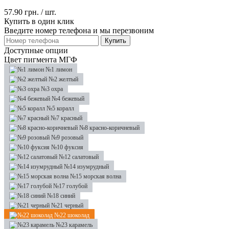
57.90 грн.
/ шт.
Купить в один клик
Введите номер телефона и мы перезвоним
Купить
Доступные опции
Цвет пигмента МГФ
№1 лимон
№2 желтый
№3 охра
№4 бежевый
№5 коралл
№7 красный
№8 красно-коричневый
№9 розовый
№10 фуксия
№12 салатовый
№14 изумрудный
№15 морская волна
№17 голубой
№18 синий
№21 черный
№22 шоколад
№23 карамель