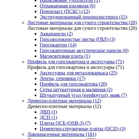
Напыляемые утеплители (1)
Отражающая изоляция (6)
Пенопласт (ПСБС) (12)
Экструдированный пенополистирол (15)
Листовые материалы для сухого строительства (20)
Листовые материалы для сухого строительства (20)
Аквапанели (2)
Гипсоволокнистые листы (ГВЛ) (3)
Гипсокартон (14)
Гипсокартонные акустические панели (0)
Магнезитовая плита (1)
Профиль для гипсокартона и аксессуары (71)
Профиль для гипсокартона и аксессуары (71)
Аксессуары для металлокаркаса (25)
Ленты, серпянки (17)
Профиль для гипсокартона (20)
Сетка штукатурная и малярная (2)
Штукатурный угол (перфоугол), маяк (7)
Древесно-плитные материалы (12)
Древесно-плитные материалы (12)
ДВП (1)
ДСП (1)
Плиты ОСБ (OSB-3) (7)
Цементно-стружечные плиты (ЦСП) (3)
Лакокрасочные материалы (181)