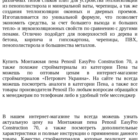
различных типов стыков плит для устройства теплоизоляции
из пенополистирола и минеральной ваты, черепицы, а так же
создания теплоизоляции оконных и дверных проемов.
Изготавливается по уникальной формуле, что позволяет
экономить средства, за счет большего выхода и больших
тепло- и звукоизоляционных свойств по сравнению с другими
пенами. Отлично подойдет для поверхностей из дерева и
бетона, кирпича и гипсокартона, черепицы, ПВХ,
пенополистирола и большинства металлов.
Купить Монтажная пена Penosil EasyPro Construction 70, а
также похожие стройматериалы из категории Пена ты
можешь по оптовым ценам в интернет-магазине
стройматериалов «Петрович Украина». На сайте ты всегда
можешь посмотреть аналоги в категории Пена, а также все
товары производителя Penosil По любым вопросам обращайся
к менеджерам по телефонам либо в удобный тебе мессенджер
В нашем интернет-магазине ты всегда можешь узнать
актуальную цену на Монтажная пена Penosil EasyPro
Construction 70, а также посмотреть дополнительные
характеристики и полные инструкции о приминении данного
товара. Качество стройматериалов, которые реализует наш