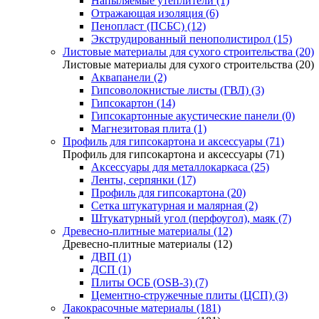
Напыляемые утеплители (1)
Отражающая изоляция (6)
Пенопласт (ПСБС) (12)
Экструдированный пенополистирол (15)
Листовые материалы для сухого строительства (20)
Листовые материалы для сухого строительства (20)
Аквапанели (2)
Гипсоволокнистые листы (ГВЛ) (3)
Гипсокартон (14)
Гипсокартонные акустические панели (0)
Магнезитовая плита (1)
Профиль для гипсокартона и аксессуары (71)
Профиль для гипсокартона и аксессуары (71)
Аксессуары для металлокаркаса (25)
Ленты, серпянки (17)
Профиль для гипсокартона (20)
Сетка штукатурная и малярная (2)
Штукатурный угол (перфоугол), маяк (7)
Древесно-плитные материалы (12)
Древесно-плитные материалы (12)
ДВП (1)
ДСП (1)
Плиты ОСБ (OSB-3) (7)
Цементно-стружечные плиты (ЦСП) (3)
Лакокрасочные материалы (181)