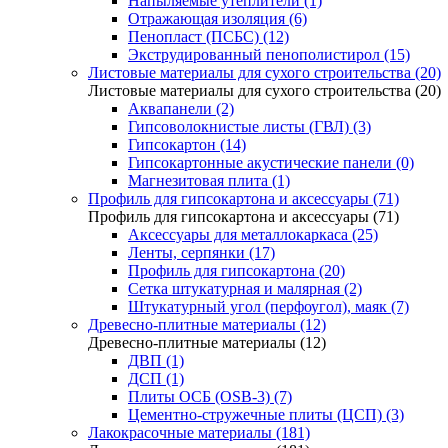
Напыляемые утеплители (1)
Отражающая изоляция (6)
Пенопласт (ПСБС) (12)
Экструдированный пенополистирол (15)
Листовые материалы для сухого строительства (20)
Листовые материалы для сухого строительства (20)
Аквапанели (2)
Гипсоволокнистые листы (ГВЛ) (3)
Гипсокартон (14)
Гипсокартонные акустические панели (0)
Магнезитовая плита (1)
Профиль для гипсокартона и аксессуары (71)
Профиль для гипсокартона и аксессуары (71)
Аксессуары для металлокаркаса (25)
Ленты, серпянки (17)
Профиль для гипсокартона (20)
Сетка штукатурная и малярная (2)
Штукатурный угол (перфоугол), маяк (7)
Древесно-плитные материалы (12)
Древесно-плитные материалы (12)
ДВП (1)
ДСП (1)
Плиты ОСБ (OSB-3) (7)
Цементно-стружечные плиты (ЦСП) (3)
Лакокрасочные материалы (181)