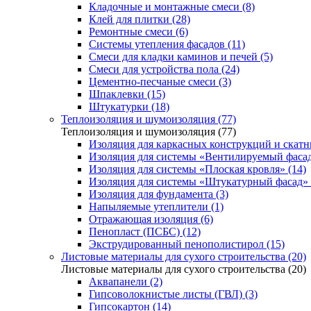
Кладочные и монтажные смеси (8)
Клей для плитки (28)
Ремонтные смеси (6)
Системы утепления фасадов (11)
Смеси для кладки каминов и печей (5)
Смеси для устройства пола (24)
Цементно-песчаные смеси (3)
Шпаклевки (15)
Штукатурки (18)
Теплоизоляция и шумоизоляция (77)
Теплоизоляция и шумоизоляция (77)
Изоляция для каркасных конструкций и скатн
Изоляция для системы «Вентилируемый фасад
Изоляция для системы «Плоская кровля» (14)
Изоляция для системы «Штукатурный фасад» 
Изоляция для фундамента (3)
Напыляемые утеплители (1)
Отражающая изоляция (6)
Пенопласт (ПСБС) (12)
Экструдированный пенополистирол (15)
Листовые материалы для сухого строительства (20)
Листовые материалы для сухого строительства (20)
Аквапанели (2)
Гипсоволокнистые листы (ГВЛ) (3)
Гипсокартон (14)