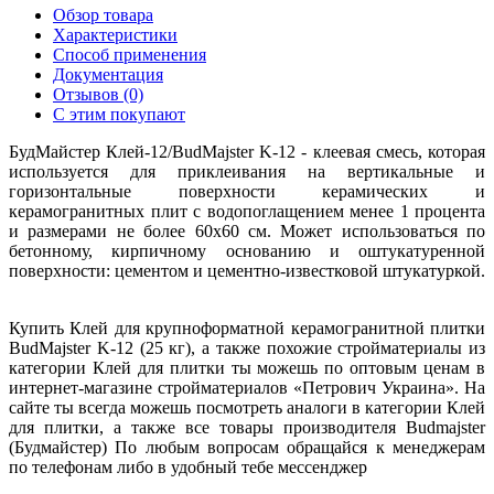
Обзор товара
Характеристики
Способ применения
Документация
Отзывов (0)
С этим покупают
БудМайстер Клей-12/BudMajster K-12 - клеевая смесь, которая
используется для приклеивания на вертикальные и
горизонтальные поверхности керамических и
керамогранитных плит с водопоглащением менее 1 процента
и размерами не более 60х60 см. Может использоваться по
бетонному, кирпичному основанию и оштукатуренной
поверхности: цементом и цементно-известковой штукатуркой.
Купить Клей для крупноформатной керамогранитной плитки
BudMajster K-12 (25 кг), а также похожие стройматериалы из
категории Клей для плитки ты можешь по оптовым ценам в
интернет-магазине стройматериалов «Петрович Украина». На
сайте ты всегда можешь посмотреть аналоги в категории Клей
для плитки, а также все товары производителя Budmajster
(Будмайстер) По любым вопросам обращайся к менеджерам
по телефонам либо в удобный тебе мессенджер