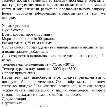
тарифах доставки перейди во вкладку Доставка и оплата. У
нас существует несколько вариантов оплаты: наличными, на
карту и бизналичный расчет по предварительному запросу.
Более подробная ифнормация предоставлена в той же
вкладке.
Характеристики
Сухие смеси
Время корректировки
20 минут.
Морозостойкость
min 50 циклов.
Расход смеси
1,35 кг/м.кв./1мм.
Состав
смесь портландцемента с минеральным наполнителем
и полимерными добавками.
Срок годности к использованию после смешивания с водой
2
часам.
Температура применения
от +5°C до +30°C.
Температура эксплуатации
от -30°C до +85°C.
Способ применения
Перед тем, как приобрести этот, следует ознакомиться с
инструкцией по применению. Она отображается на нашем
сайте во вкладке "Техническое описание", а также всегда
можно узнать информацию у наших менеджеров, которые
готовы подсказать и помочь с любым вопросом.
Документация
Сертификат.