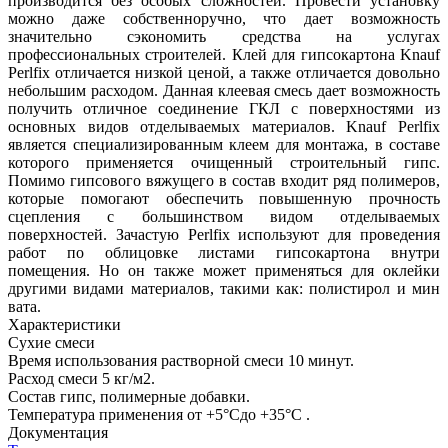
производится без особых сложностей. Провести установку
можно даже собственноручно, что дает возможность
значительно сэкономить средства на услугах
профессиональных строителей. Клей для гипсокартона Knauf
Perlfix отличается низкой ценой, а также отличается довольно
небольшим расходом. Данная клеевая смесь дает возможность
получить отличное соединение ГКЛ с поверхностями из
основных видов отделываемых материалов. Knauf Perlfix
является специализированным клеем для монтажа, в составе
которого применяется очищенный строительный гипс.
Помимо гипсового вяжущего в состав входит ряд полимеров,
которые помогают обеспечить повышенную прочность
сцепления с большинством видом отделываемых
поверхностей. Зачастую Perlfix используют для проведения
работ по облицовке листами гипсокартона внутри
помещения. Но он также может применяться для оклейки
другими видами материалов, такими как: полистирол и мин
вата.
Характеристики
Сухие смеси
Время использования растворной смеси
10 минут.
Расход смеси
5 кг/м2.
Состав
гипс, полимерные добавки.
Температура применения
от +5°Cдо +35°C .
Документация