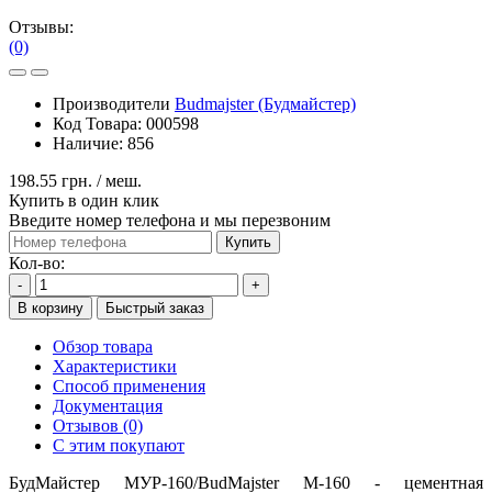
Отзывы:
(0)
Производители
Budmajster (Будмайстер)
Код Товара:
000598
Наличие:
856
198.55 грн.
/ меш.
Купить в один клик
Введите номер телефона и мы перезвоним
Купить
Кол-во:
-
+
В корзину
Быстрый заказ
Обзор товара
Характеристики
Способ применения
Документация
Отзывов (0)
С этим покупают
БудМайстер МУР-160/BudMajster M-160 - цементная