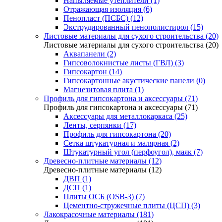
Напыляемые утеплители (1)
Отражающая изоляция (6)
Пенопласт (ПСБС) (12)
Экструдированный пенополистирол (15)
Листовые материалы для сухого строительства (20)
Листовые материалы для сухого строительства (20)
Аквапанели (2)
Гипсоволокнистые листы (ГВЛ) (3)
Гипсокартон (14)
Гипсокартонные акустические панели (0)
Магнезитовая плита (1)
Профиль для гипсокартона и аксессуары (71)
Профиль для гипсокартона и аксессуары (71)
Аксессуары для металлокаркаса (25)
Ленты, серпянки (17)
Профиль для гипсокартона (20)
Сетка штукатурная и малярная (2)
Штукатурный угол (перфоугол), маяк (7)
Древесно-плитные материалы (12)
Древесно-плитные материалы (12)
ДВП (1)
ДСП (1)
Плиты ОСБ (OSB-3) (7)
Цементно-стружечные плиты (ЦСП) (3)
Лакокрасочные материалы (181)