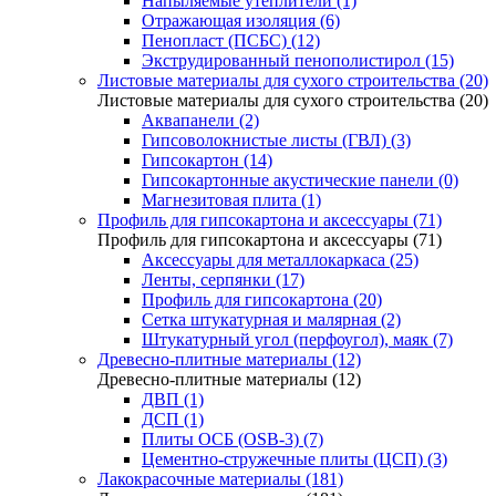
Напыляемые утеплители (1)
Отражающая изоляция (6)
Пенопласт (ПСБС) (12)
Экструдированный пенополистирол (15)
Листовые материалы для сухого строительства (20)
Листовые материалы для сухого строительства (20)
Аквапанели (2)
Гипсоволокнистые листы (ГВЛ) (3)
Гипсокартон (14)
Гипсокартонные акустические панели (0)
Магнезитовая плита (1)
Профиль для гипсокартона и аксессуары (71)
Профиль для гипсокартона и аксессуары (71)
Аксессуары для металлокаркаса (25)
Ленты, серпянки (17)
Профиль для гипсокартона (20)
Сетка штукатурная и малярная (2)
Штукатурный угол (перфоугол), маяк (7)
Древесно-плитные материалы (12)
Древесно-плитные материалы (12)
ДВП (1)
ДСП (1)
Плиты ОСБ (OSB-3) (7)
Цементно-стружечные плиты (ЦСП) (3)
Лакокрасочные материалы (181)