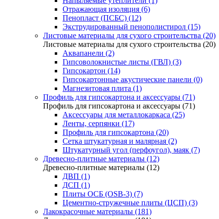
Напыляемые утеплители (1)
Отражающая изоляция (6)
Пенопласт (ПСБС) (12)
Экструдированный пенополистирол (15)
Листовые материалы для сухого строительства (20)
Листовые материалы для сухого строительства (20)
Аквапанели (2)
Гипсоволокнистые листы (ГВЛ) (3)
Гипсокартон (14)
Гипсокартонные акустические панели (0)
Магнезитовая плита (1)
Профиль для гипсокартона и аксессуары (71)
Профиль для гипсокартона и аксессуары (71)
Аксессуары для металлокаркаса (25)
Ленты, серпянки (17)
Профиль для гипсокартона (20)
Сетка штукатурная и малярная (2)
Штукатурный угол (перфоугол), маяк (7)
Древесно-плитные материалы (12)
Древесно-плитные материалы (12)
ДВП (1)
ДСП (1)
Плиты ОСБ (OSB-3) (7)
Цементно-стружечные плиты (ЦСП) (3)
Лакокрасочные материалы (181)